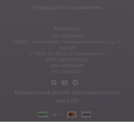
Руководство пользователя
Контакты
ООО «МПСпейс»
630007, г. Новосибирск, Коммунистическая ул, зд. 2,
пом 306
+7 (495) 492-56-57, info@mpspace.ru
ОГРН 1255400006290
ИНН 5406846530
КПП 540601001
Безналичный расчет для юридических
лиц и ИП