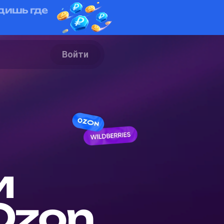
дишь где
Войти
и
 Ozon