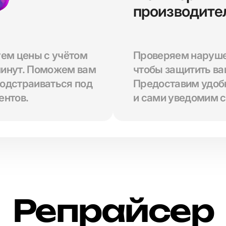
производите
ем цены с учётом
Проверяем наруше
минут. Поможем вам
чтобы защитить ва
подстраиваться под
Предоставим удоб
ентов.
и сами уведомим с
Репрайсер