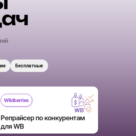
ы
дач
ний
ие
Бесплатные
Wildberries
Репрайсер по конкурентам 
для WB