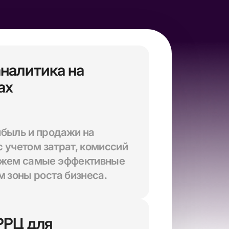
налитика на
ах
ибыль и продажи на
 с учетом затрат, комиссий
ажем самые эффективные
м зоны роста бизнеса.
РРЦ для