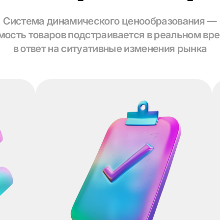
Система динамического ценообразования —
мость товаров подстраивается в реальном вр
в ответ на ситуативные изменения рынка