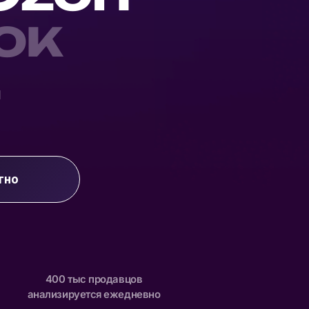
ок
ы
тно
400 тыс продавцов
анализируется ежедневно