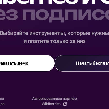
ез подпис
Выбирайте инструменты, которые нужн
и платите только за них
Заказать демо
Начать беспла
нты
Авторизованный партнёр
дов
Wildberries