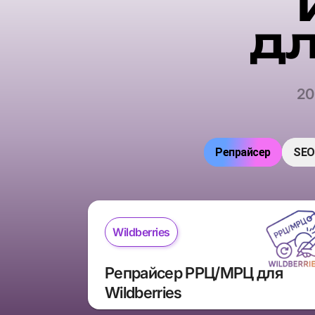
дл
20
Репрайсер
SEO
Wildberries
Репрайсер РРЦ/МРЦ для 
Wildberries