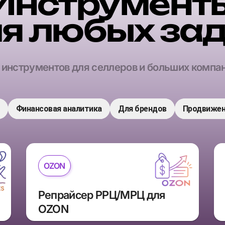
Инструмент
я любых за
 инструментов для селлеров и больших компа
Финансовая аналитика
Для брендов
Продвижен
OZON
Репрайсер РРЦ/МРЦ для 
OZON