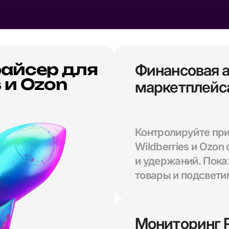
айсер для
Финансовая а
s и Ozon
маркетплейс
Контролируйте пр
Wildberries и Ozon
и удержаний. Пок
товары и подсвети
Мониторинг 