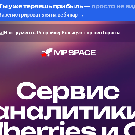
Ты уже теряешь прибыль —
просто не ви
Зарегистрироваться на вебинар →
Инструменты
Репрайсер
Калькулятор цен
Тарифы
Сервис
аналитик
berries и