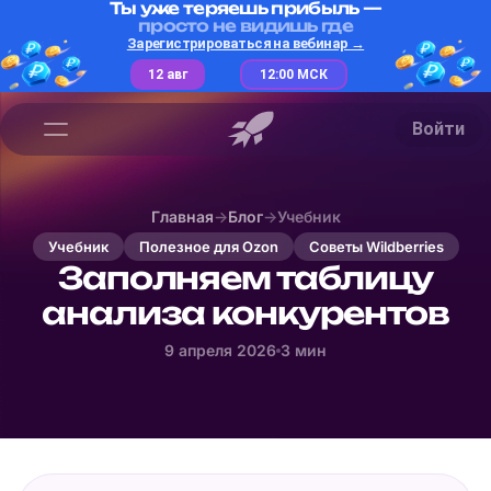
Ты уже теряешь прибыль —
просто не видишь где
Зарегистрироваться на вебинар →
12 авг
12:00 МСК
Войти
Главная
→
Блог
→
Учебник
Учебник
Полезное для Ozon
Советы Wildberries
Заполняем таблицу
анализа конкурентов
9 апреля 2026
3 мин