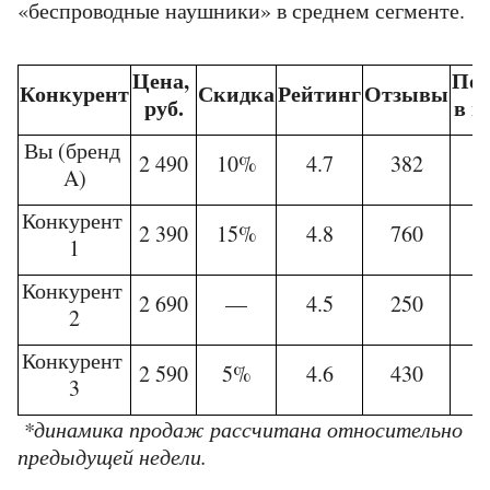
«беспроводные наушники» в среднем сегменте.
Цена, 
Поз
Конкурент
Скидка
Рейтинг
Отзывы
руб.
в в
Вы (бренд 
2 490
10%
4.7
382
A)
Конкурент 
2 390
15%
4.8
760
1
Конкурент 
2 690
—
4.5
250
2
Конкурент 
2 590
5%
4.6
430
3
 *динамика продаж рассчитана относительно 
предыдущей недели.