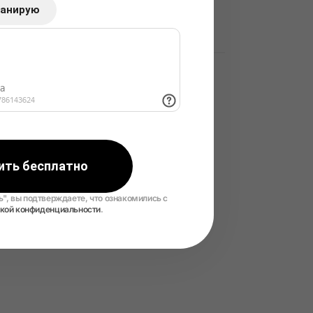
Маркировка «Честный Знак» в 2025
ланирую
году: нюансы, о которых необходимо
знать
АКТУАЛЬНОЕ
Продающая упаковка товара для
маркетплейсов
ить бесплатно
", вы подтверждаете, что ознакомились с
икой конфиденциальности
.