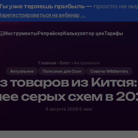
Ты уже теряешь прибыль —
просто не ви
Зарегистрироваться на вебинар →
Инструменты
Репрайсер
Калькулятор цен
Тарифы
Главная
→
Блог
→
Актуальное
Актуальное
Полезное для Ozon
Советы Wildberries
з товаров из Китая:
ее серых схем в 20
6 августа 2026
5 мин