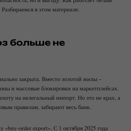
? Разбираемся в этом материале.
оз больше не
иально закрыта. Вместо золотой жилы –
коны и массовые блокировки на маркетплейсах.
хоту на нелегальный импорт. Но это не крах, а
новым правилам, забирают весь банк.
 «buy-order export». С 1 октября 2025 года