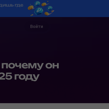
дишь где
Войти
 почему он
25 году