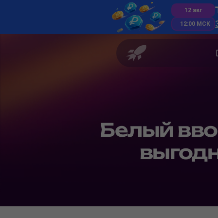
12 авг
12:00 МСК
Белый вво
выгодн