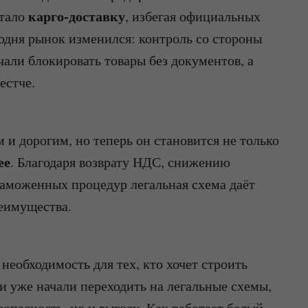
карго-доставку
итало
, избегая официальных
одня рынок изменился: контроль со стороны
али блокировать товары без документов, а
естче.
 и дорогим, но теперь он становится не только
ее
. Благодаря возврату НДС, снижению
таможенных процедур легальная схема даёт
еимущества.
необходимость для тех, кто хочет строить
 уже начали переходить на легальные схемы,
зопасность, но и выгоду. Как работает белый