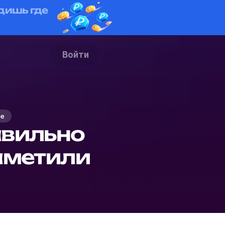
дишь где
Войти
ое
авильно
заметили