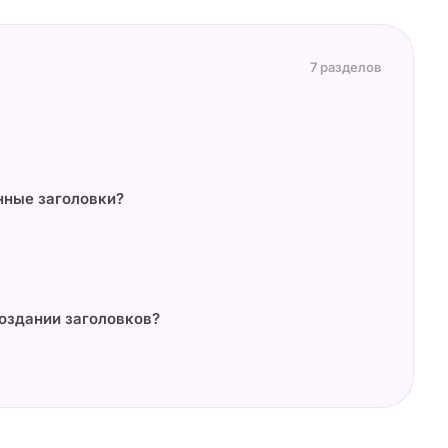
7 разделов
нные заголовки?
оздании заголовков?