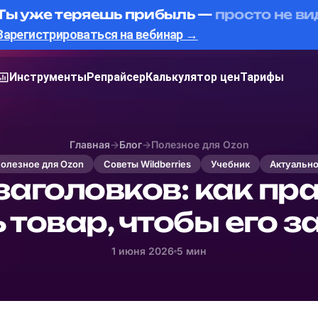
Ты уже теряешь прибыль —
просто не ви
Зарегистрироваться на вебинар →
Инструменты
Репрайсер
Калькулятор цен
Тарифы
Главная
→
Блог
→
Полезное для Ozon
олезное для Ozon
Советы Wildberries
Учебник
Актуальн
заголовков: как пр
 товар, чтобы его 
1 июня 2026
5 мин