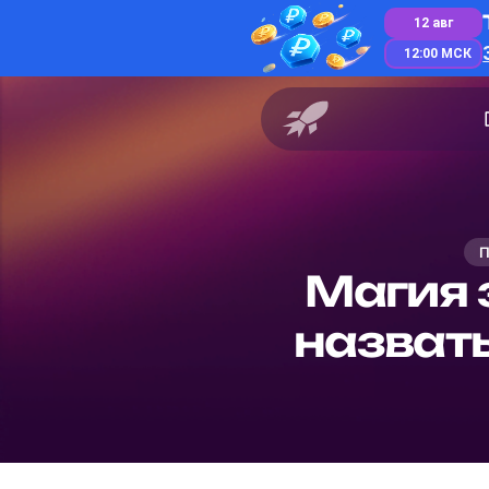
12 авг
12:00 МСК
П
Магия 
назвать