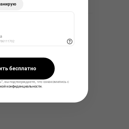
ланирую
Как ответить на плохой отзыв
АКТУАЛЬНОЕ
ТОП-10 товаров для продажи на
Wildberries: что приносит
максимальную прибыль в 2026 году
ить бесплатно
", вы подтверждаете, что ознакомились с
икой конфиденциальности
.