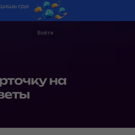
дишь где
Войти
точку на
оветы