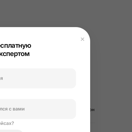
есплатную
экспертом
ПОХОЖИЕ СТАТЬИ
АКТУАЛЬНОЕ
Белый ввоз товаров из Китая: почему он
выгоднее серых схем в 2025 году
ейсах?
УЧЕБНИК