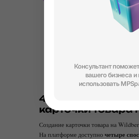
Консультант поможет
вашего бизнеса и
использовать MPSp
4 способа загруз
карточки товара н
Создание карточки товара на Wildbe
четыре спос
На платформе доступно