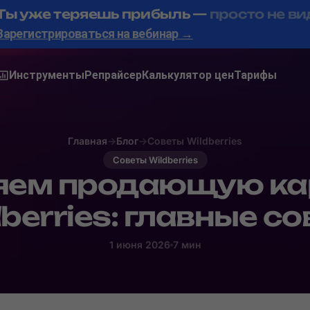
Ты уже теряешь прибыль —
просто не ви
Зарегистрироваться на вебинар →
Инструменты
Репрайсер
Калькулятор цен
Тарифы
Главная
→
Блог
→
Советы Wildberries
Советы Wildberries
ем продающую кар
berries: главные с
1 июня 2026
7 мин