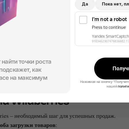
Да
Пока нет, п
 найти точки роста
Получ
 подскажет, как
ace на максимум
Нажимая на кнопку "Получить
нашей
полит
ки и создания
а Wildberries
rries – необходимый шаг для успешных продаж.
оба загрузки товаров
: