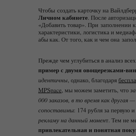
Чтобы создать карточку на Вайлдбе
Личном кабинете
. После авториза
«Добавить товар». При заполнении к
характеристики, логистика и медиафа
абы как. От того, как и чем она зап
Прежде чем углубиться в анализ всех
пример с двумя овощерезками-ви
идентичны
, однако, благодаря
беспл
MPSpace
, мы можем заметить, что
за
000 заказов, в то время как другая —
сопоставим
ы: 174 рубля за первую и
рекламу на данный момен
т. Тем не м
привлекательная и понятная поку