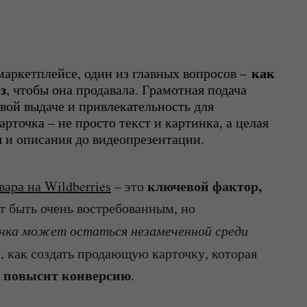
как 
маркетплейсе, один из главных вопросов – 
з
, чтобы она продавала. Грамотная подача 
вой выдаче и привлекательность для 
точка – не просто текст и картинка, а целая 
я и описания до видеопрезентации. 
ключевой фактор,
ара на Wildberries
– это
ет быть очень востребованным, но
чка может остаться незамеченной среди
я, как создать продающую карточку, которая
повысит конверсию
и
.