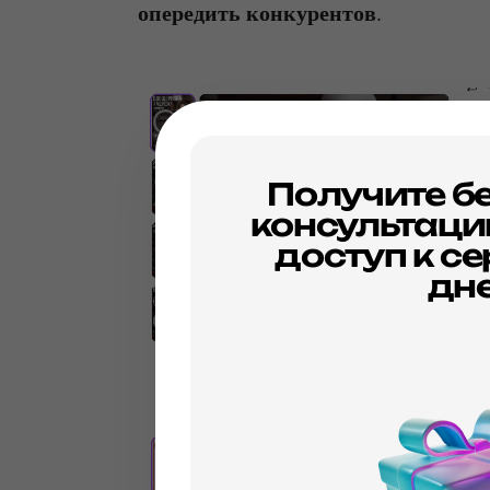
опередить конкурентов
.
Получите б
консультаци
доступ к се
дн