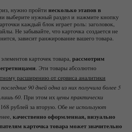
несколько этапов в
рриз, нужно пройти
ции выберите нужный раздел и нажмите кнопку
арточки каждый блок играет роль: заголовок,
йлы. Не забывайте, что карточка создается не
олнится, зависит ранжирование вашего товара.
рассмотрим
 элементов карточек товара,
негретницами
. Эти товары абсолютно
атному расширению от сервиса аналитики
 последние 90 дней одна из них получила более 5
 лишь 60
. При этом их
цены практически
 168 рублей за вторую. Обе
не используют
качественно оформленная, визуально
енее,
пателям карточка товара может значительно