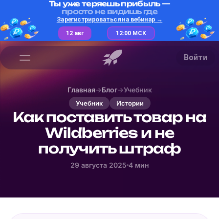
Ты уже теряешь прибыль —
просто не видишь где
Зарегистрироваться на вебинар →
12 авг
12:00 МСК
Войти
Главная
→
Блог
→
Учебник
Учебник
Истории
Как поставить товар на
Wildberries и не
получить штраф
29 августа 2025
4 мин